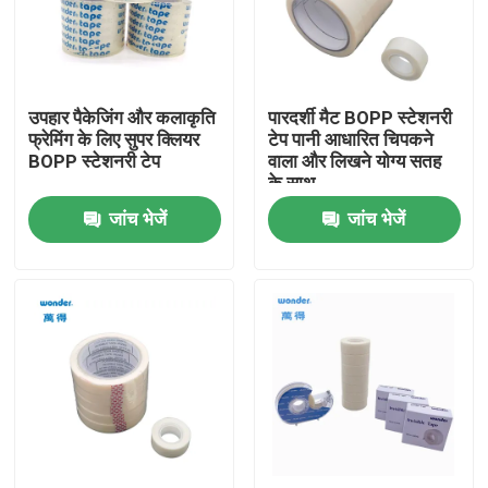
वीआर शो
उपहार पैकेजिंग और कलाकृति
पारदर्शी मैट BOPP स्टेशनरी
हमारे बारे में
फ्रेमिंग के लिए सुपर क्लियर
टेप पानी आधारित चिपकने
BOPP स्टेशनरी टेप
वाला और लिखने योग्य सतह
के साथ
कारखाने का दौरा
जांच भेजें
जांच भेजें
गुणवत्ता नियंत्रण
हमसे संपर्क करें
समाचार
मामले