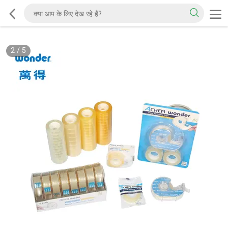
2
/
5